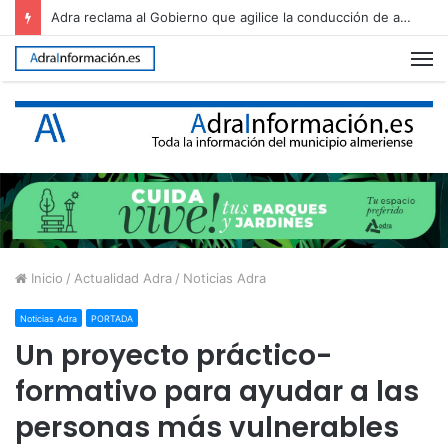
Adra ultima el dispositivo para recibir una nueva edición de The Juergas Rock Festival
M
Inicio
/
Actualidad Adra
/
Noticias Adra
Noticias Adra
PORTADA
Un proyecto práctico-
formativo para ayudar a las
personas más vulnerables