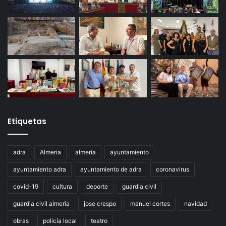
Etiquetas
adra
Almeria
almería
ayuntamiento
ayuntamiento adra
ayuntamiento de adra
coronavirus
covid-19
cultura
deporte
guardia civil
guardia civil almeria
jose crespo
manuel cortes
navidad
obras
policía local
teatro