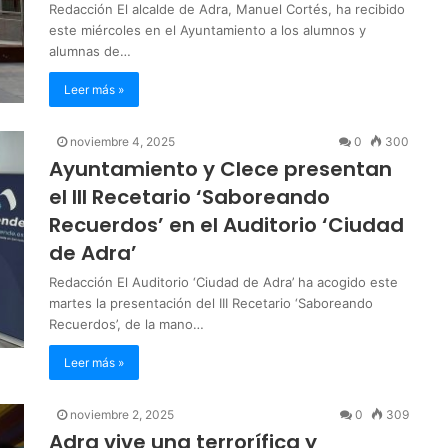
Redacción El alcalde de Adra, Manuel Cortés, ha recibido
este miércoles en el Ayuntamiento a los alumnos y
alumnas de…
Leer más »
noviembre 4, 2025
0
300
Ayuntamiento y Clece presentan
el III Recetario ‘Saboreando
Recuerdos’ en el Auditorio ‘Ciudad
de Adra’
Redacción El Auditorio ‘Ciudad de Adra’ ha acogido este
martes la presentación del III Recetario ‘Saboreando
Recuerdos’, de la mano…
Leer más »
noviembre 2, 2025
0
309
Adra vive una terrorífica y