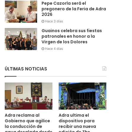
Pepe Cazorla será el
pregonero de la Feria de Adra
2026
Hace 3 días
Guainos celebra sus fiestas
patronales en honor a la
Virgen de los Dolores
Hace 4 días
ÚLTIMAS NOTICIAS
Adra reclama al
Adra ultima el
Gobierno que agilice
dispositivo para
la conducción de
recibir una nueva
agua desalada desde
edición de The