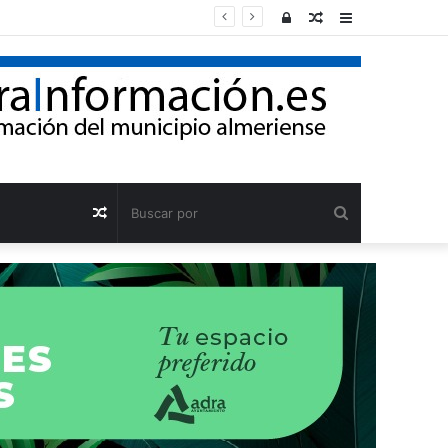
Acceso
Publicación
Barra
al
lateral
azar
Buscar
Publicación
por
al
azar