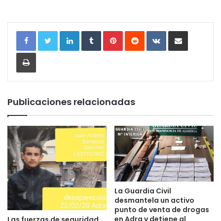
LinkedIn
Tumblr
Pinterest
Reddit
VKontakte
Compartir por correo electrónic
Imprimir
Publicaciones relacionadas
La Guardia Civil
desmantela un activo
punto de venta de drogas
en Adra y detiene al
Las fuerzas de seguridad