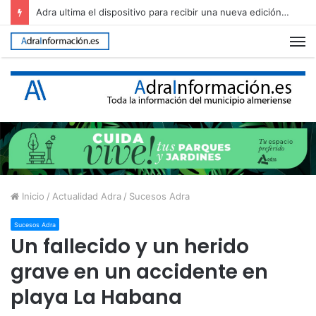
Adra ultima el dispositivo para recibir una nueva edición de The Juergas Rock Festival
M
Inicio
/
Actualidad Adra
/
Sucesos Adra
Sucesos Adra
Un fallecido y un herido
grave en un accidente en
playa La Habana