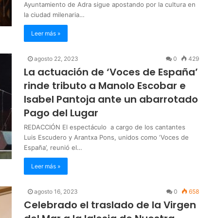
Ayuntamiento de Adra sigue apostando por la cultura en
la ciudad milenaria…
Leer más »
agosto 22, 2023
0
429
La actuación de ‘Voces de España’
rinde tributo a Manolo Escobar e
Isabel Pantoja ante un abarrotado
Pago del Lugar
REDACCIÓN El espectáculo a cargo de los cantantes
Luis Escudero y Arantxa Pons, unidos como ‘Voces de
España’, reunió el…
Leer más »
agosto 16, 2023
0
658
Celebrado el traslado de la Virgen