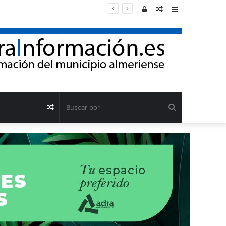
Acceso
Publicación
Barra
al
lateral
azar
Buscar
Publicación
por
al
azar