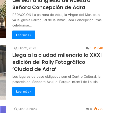
del Mar a la Iglesia de Nuestra
Señora Concepción de Adra
REDACCIÓN La patrona de Adra, la Virgen del Mar, está
ya la Iglesia Parroquial de la Inmaculada Concepción, tras
celebrarse…
Leer más »
julio 21, 2023
0
640
Llega a la ciudad milenaria la XXXI
edición del Rally Fotográfico
‘Ciudad de Adra’
Los lugares de paso obligados son el Centro Cultural, la
pasarela del Sendero Azul, el Parque Infantil de La Isla…
Leer más »
julio 10, 2023
0
779