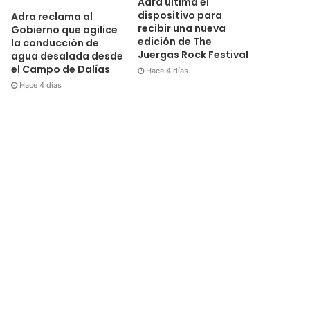
Adra ultima el
dispositivo para
Adra reclama al
recibir una nueva
Gobierno que agilice
edición de The
la conducción de
Juergas Rock Festival
agua desalada desde
el Campo de Dalías
Hace 4 días
Hace 4 días