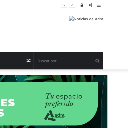
Acceso
Publicación
Barra
al
lateral
azar
Buscar
Publicación
por
al
azar