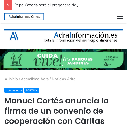
Pepe Cazorla será el pregonero de la Feria de Adra 2026
M
Inicio
/
Actualidad Adra
/
Noticias Adra
Noticias Adra
PORTADA
Manuel Cortés anuncia la
firma de un convenio de
cooperación con Cáritas