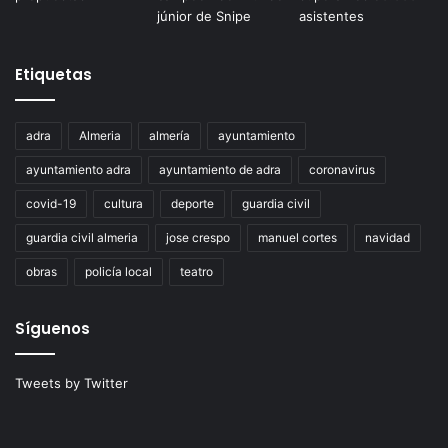
Etiquetas
adra
Almeria
almería
ayuntamiento
ayuntamiento adra
ayuntamiento de adra
coronavirus
covid-19
cultura
deporte
guardia civil
guardia civil almeria
jose crespo
manuel cortes
navidad
obras
policía local
teatro
Síguenos
Tweets by Twitter