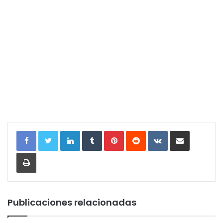
LinkedIn
Tumblr
Pinterest
Reddit
VKontakte
Compartir por correo electrónic
Imprimir
Publicaciones relacionadas