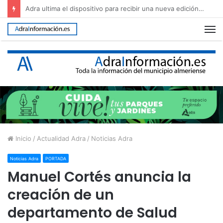
Adra regula el uso del Cerro de Montecristo para garantizar su conservación
M
Inicio
/
Actualidad Adra
/
Noticias Adra
Noticias Adra
PORTADA
Manuel Cortés anuncia la
creación de un
departamento de Salud