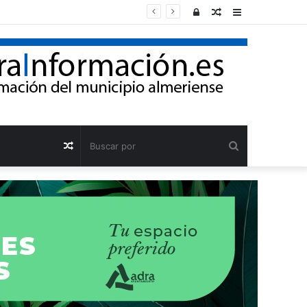
Acceso
Publicación
Barra
al
lateral
azar
Buscar
Publicación
por
al
azar