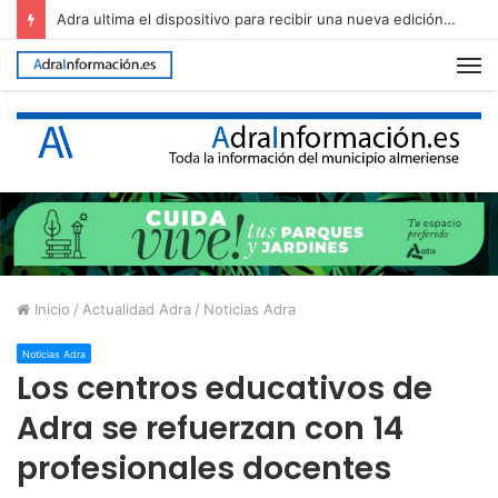
Adra ultima el dispositivo para recibir una nueva edición de The Juergas Rock Festival
M
Inicio
/
Actualidad Adra
/
Noticias Adra
Noticias Adra
Los centros educativos de
Adra se refuerzan con 14
profesionales docentes