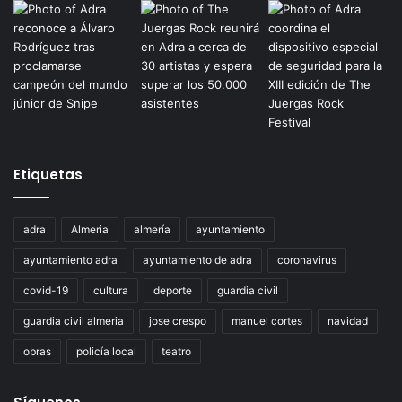
Etiquetas
adra
Almeria
almería
ayuntamiento
ayuntamiento adra
ayuntamiento de adra
coronavirus
covid-19
cultura
deporte
guardia civil
guardia civil almeria
jose crespo
manuel cortes
navidad
obras
policía local
teatro