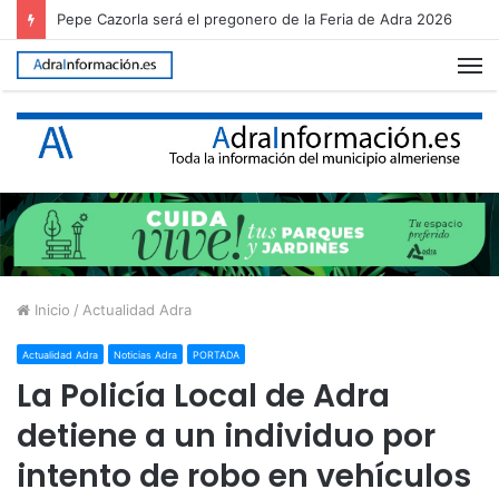
Guainos celebra sus fiestas patronales en honor a la Virgen de los Dolores
M
Inicio
/
Actualidad Adra
Actualidad Adra
Noticias Adra
PORTADA
La Policía Local de Adra
detiene a un individuo por
intento de robo en vehículos