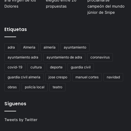
Etiquetas
adra
Almeria
almería
ayuntamiento
ayuntamiento adra
ayuntamiento de adra
coronavirus
covid-19
cultura
deporte
guardia civil
guardia civil almeria
jose crespo
manuel cortes
navidad
obras
policía local
teatro
Síguenos
Tweets by Twitter