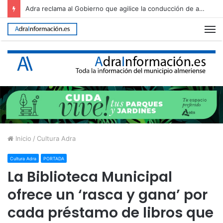
Adra reclama al Gobierno que agilice la conducción de agua desalada desde el Campo de Dalías
M
Inicio
/
Cultura Adra
Cultura Adra
PORTADA
La Biblioteca Municipal
ofrece un ‘rasca y gana’ por
cada préstamo de libros que