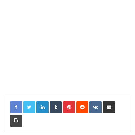
LinkedIn
Tumblr
Pinterest
Reddit
VKontakte
Compartir por correo electrónic
Imprimir