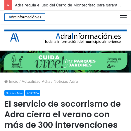
Adra regula el uso del Cerro de Montecristo para garantizar su conservación
M
Inicio
/
Actualidad Adra
/
Noticias Adra
Noticias Adra
PORTADA
El servicio de socorrismo de
Adra cierra el verano con
más de 300 intervenciones