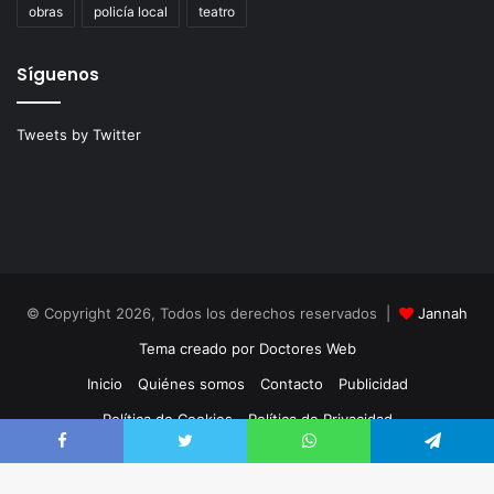
obras
policía local
teatro
Síguenos
Tweets by Twitter
© Copyright 2026, Todos los derechos reservados |
Jannah
Tema creado por Doctores Web
Inicio
Quiénes somos
Contacto
Publicidad
Política de Cookies
Política de Privacidad
Facebook
Twitter
Facebook
Twitter
WhatsApp
Telegram