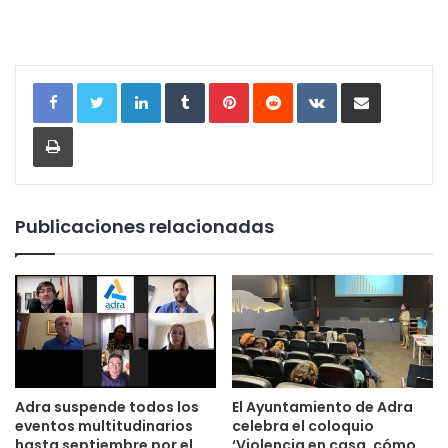
LinkedIn
Tumblr
Pinterest
Reddit
VKontakte
Compartir por correo electrónic
Imprimir
Publicaciones relacionadas
Adra suspende todos los
El Ayuntamiento de Adra
eventos multitudinarios
celebra el coloquio
hasta septiembre por el
‘Violencia en casa, cómo