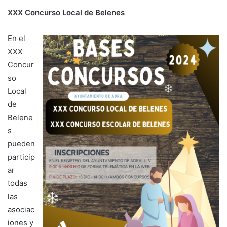
XXX Concurso Local de Belenes
En el
XXX
Concur
so
Local
de
Belene
s
pueden
particip
ar
todas
las
asociac
iones y