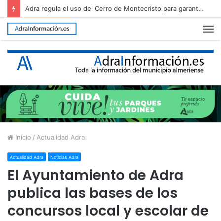
Pepe Cazorla será el pregonero de la Feria de Adra 2026
M
Inicio
/
Actualidad Adra
Actualidad Adra
Noticias Adra
El Ayuntamiento de Adra
publica las bases de los
concursos local y escolar de