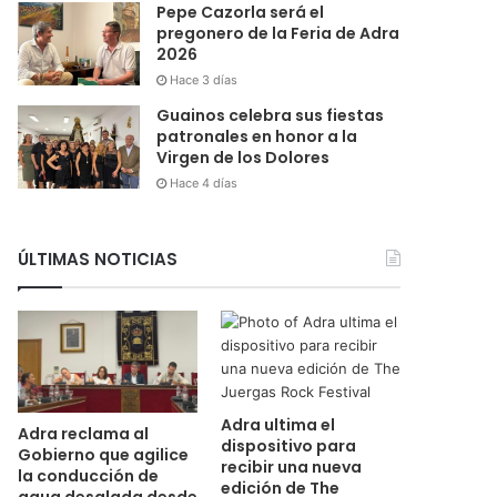
Pepe Cazorla será el
pregonero de la Feria de Adra
2026
Hace 3 días
Guainos celebra sus fiestas
patronales en honor a la
Virgen de los Dolores
Hace 4 días
ÚLTIMAS NOTICIAS
Adra ultima el
Adra reclama al
dispositivo para
Gobierno que agilice
recibir una nueva
la conducción de
edición de The
agua desalada desde