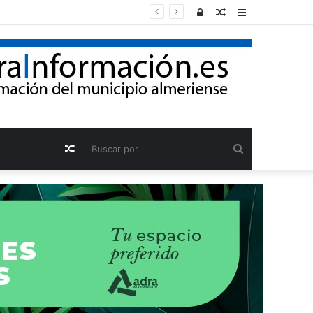
Acceso
Publicación
Barra
al
lateral
azar
Buscar
Publicación
por
al
azar