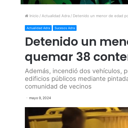
Inicio
/
Actualidad Adra
/
Detenido un menor de edad p
Actualidad Adra
Sucesos Adra
Detenido un men
quemar 38 conte
Además, incendió dos vehículos, pr
edificios públicos mediante pintad
comunidad de vecinos
mayo 9, 2024