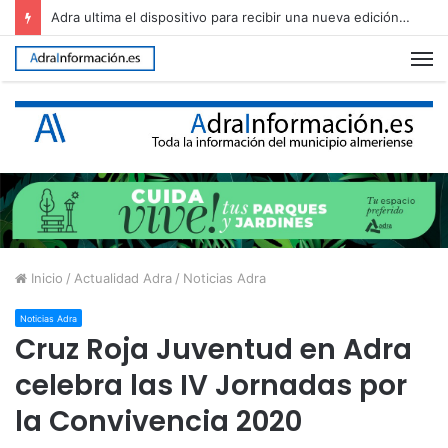
Adra ultima el dispositivo para recibir una nueva edición de The Juergas Rock Festival
M
Inicio
/
Actualidad Adra
/
Noticias Adra
Noticias Adra
Cruz Roja Juventud en Adra
celebra las IV Jornadas por
la Convivencia 2020