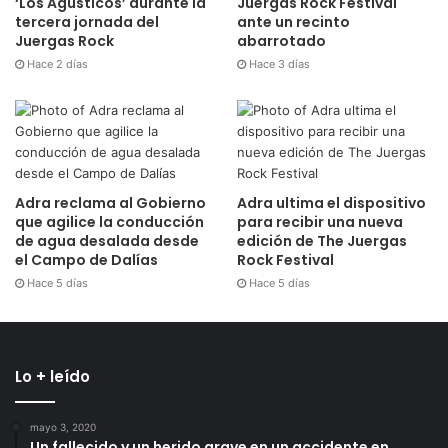
‘Los Agusticos’ durante la
Juergas Rock Festival
tercera jornada del
ante un recinto
Juergas Rock
abarrotado
Hace 2 días
Hace 3 días
Adra reclama al Gobierno
Adra ultima el dispositivo
que agilice la conducción
para recibir una nueva
de agua desalada desde
edición de The Juergas
el Campo de Dalías
Rock Festival
Hace 5 días
Hace 5 días
Lo + leído
mayo 3, 2020
Un fallecido y un herido grave en un accidente en