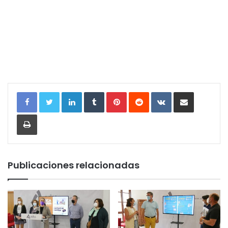
LinkedIn
Tumblr
Pinterest
Reddit
VKontakte
Compartir por correo electrónic
Imprimir
Publicaciones relacionadas