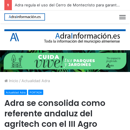
Adra regula el uso del Cerro de Montecristo para garantizar su conservación
M
Inicio
/
Actualidad Adra
Actualidad Adra
PORTADA
Adra se consolida como
referente andaluz del
agritech con el III Agro