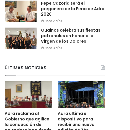
Pepe Cazorla será el
pregonero de la Feria de Adra
2026
Hace 2 días
Guainos celebra sus fiestas
patronales en honor a la
Virgen de los Dolores
Hace 3 días
ÚLTIMAS NOTICIAS
Adra reclama al
Adra ultima el
Gobierno que agilice
dispositivo para
la conducción de
recibir una nueva
agua desalada desde
edición de The