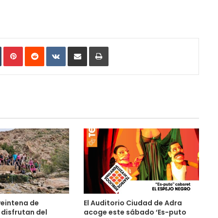
In
Tumblr
Pinterest
Reddit
VKontakte
Compartir por correo electrónico
Imprimir
veintena de
El Auditorio Ciudad de Adra
disfrutan del
acoge este sábado ‘Es-puto