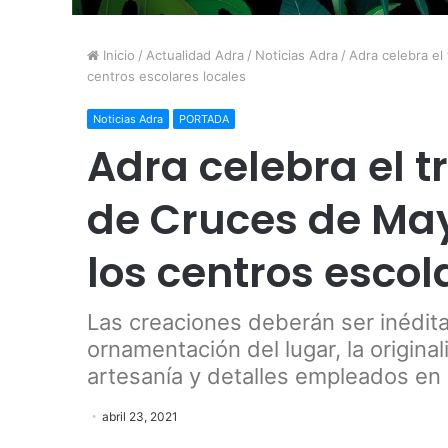
Inicio
/
Actualidad Adra
/
Noticias Adra
/
Adra celebra el
centros escolares locales
Noticias Adra
PORTADA
Adra celebra el t
de Cruces de Ma
los centros escol
Las creaciones deberán ser inéditas
ornamentación del lugar, la original
artesanía y detalles empleados en 
abril 23, 2021