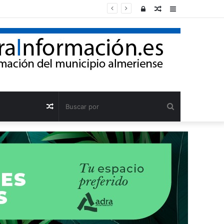
Acceso
Publicación
Barra
al
lateral
azar
Buscar
Publicación
por
al
azar