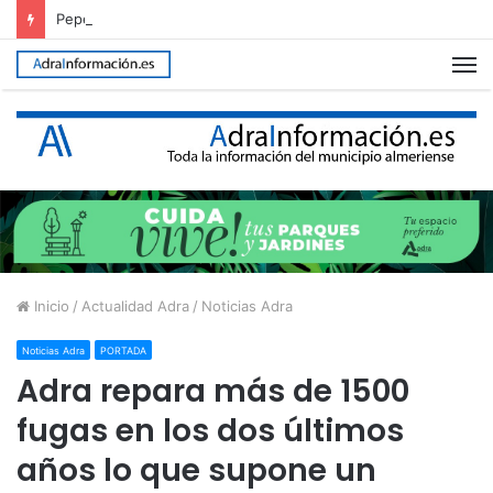
Pepe Cazorla será el pregonero de la Feria de Adra 2026
M
Inicio
/
Actualidad Adra
/
Noticias Adra
Noticias Adra
PORTADA
Adra repara más de 1500
fugas en los dos últimos
años lo que supone un