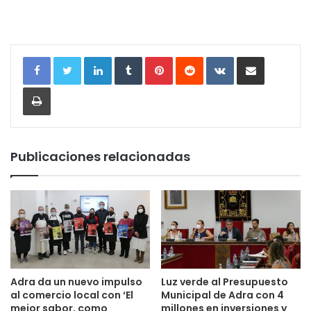
LinkedIn
Tumblr
Pinterest
Reddit
VKontakte
Compartir por correo electrónic
Imprimir
Publicaciones relacionadas
Adra da un nuevo impulso
Luz verde al Presupuesto
al comercio local con ‘El
Municipal de Adra con 4
mejor sabor, como
millones en inversiones y