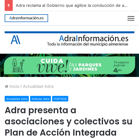
Adra ultima el dispositivo para recibir una nueva edición de The Juergas Rock Festival
M
Inicio
/
Actualidad Adra
Actualidad Adra
Noticias Adra
PORTADA
Adra presenta a
asociaciones y colectivos su
Plan de Acción Integrada