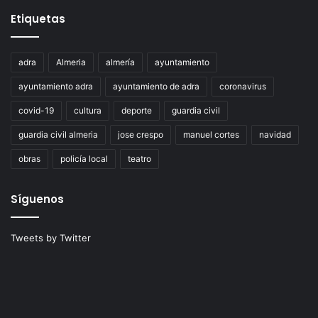
Etiquetas
adra
Almeria
almería
ayuntamiento
ayuntamiento adra
ayuntamiento de adra
coronavirus
covid-19
cultura
deporte
guardia civil
guardia civil almeria
jose crespo
manuel cortes
navidad
obras
policía local
teatro
Síguenos
Tweets by Twitter