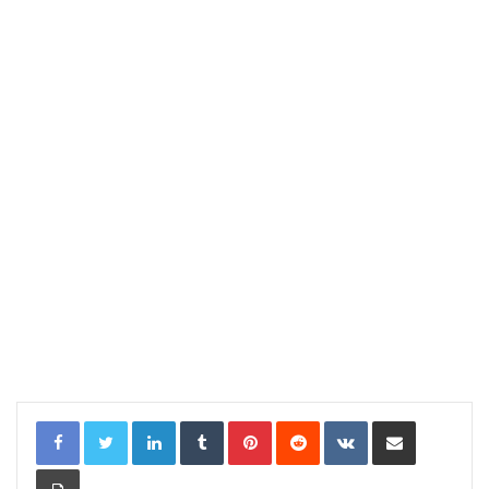
LinkedIn
Tumblr
Pinterest
Reddit
VKontakte
Compartir por correo electrónic
Imprimir