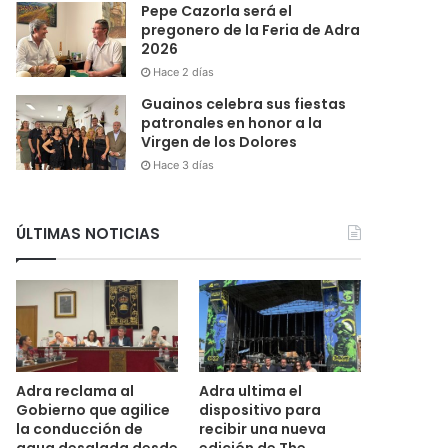
Pepe Cazorla será el
pregonero de la Feria de Adra
2026
Hace 2 días
Guainos celebra sus fiestas
patronales en honor a la
Virgen de los Dolores
Hace 3 días
ÚLTIMAS NOTICIAS
Adra reclama al
Adra ultima el
Gobierno que agilice
dispositivo para
la conducción de
recibir una nueva
agua desalada desde
edición de The