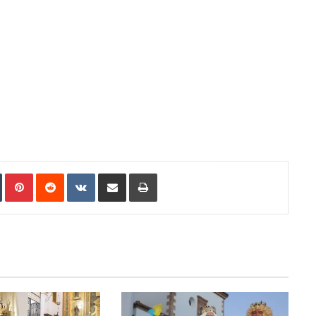
In
Tumblr
Pinterest
Reddit
VKontakte
Compartir por correo electrónico
Imprimir