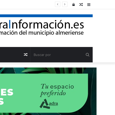
Acceso
Publicación
Barra
al
lateral
azar
Buscar
Publicación
por
al
azar