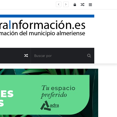
Acceso
Publicación
Barra
al
lateral
azar
Buscar
Publicación
por
al
azar