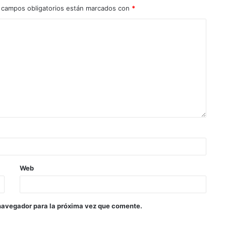
 campos obligatorios están marcados con
*
Web
navegador para la próxima vez que comente.