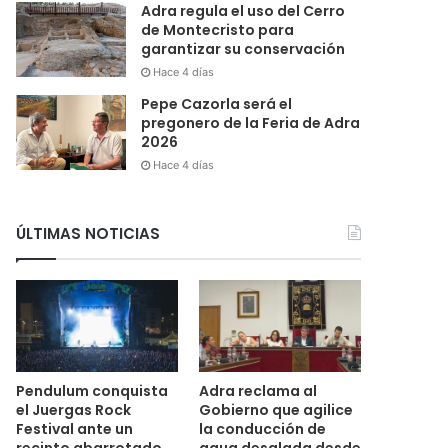
Adra regula el uso del Cerro
de Montecristo para
garantizar su conservación
Hace 4 días
Pepe Cazorla será el
pregonero de la Feria de Adra
2026
Hace 4 días
ÚLTIMAS NOTICIAS
Pendulum conquista
Adra reclama al
el Juergas Rock
Gobierno que agilice
Festival ante un
la conducción de
recinto abarrotado
agua desalada desde