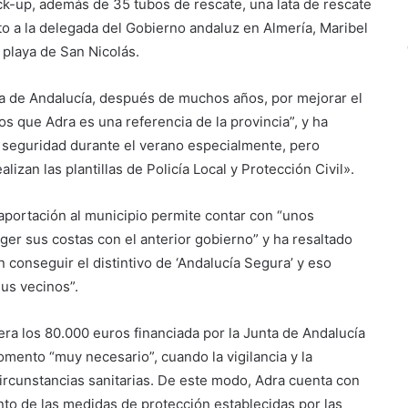
ck-up, además de 35 tubos de rescate, una lata de rescate
nto a la delegada del Gobierno andaluz en Almería, Maribel
 playa de San Nicolás.
ta de Andalucía, después de muchos años, por mejorar el
os que Adra es una referencia de la provincia”, y ha
 seguridad durante el verano especialmente, pero
alizan las plantillas de Policía Local y Protección Civil».
aportación al municipio permite contar con “unos
er sus costas con el anterior gobierno” y ha resaltado
n conseguir el distintivo de ‘Andalucía Segura’ y eso
sus vecinos”.
ra los 80.000 euros financiada por la Junta de Andalucía
mento “muy necesario”, cuando la vigilancia y la
ircunstancias sanitarias. De este modo, Adra cuenta con
to de las medidas de protección establecidas por las