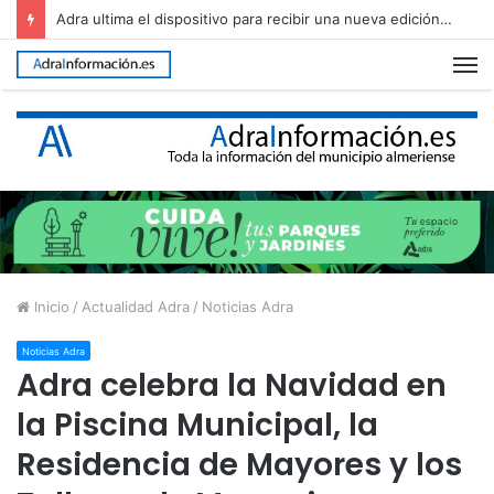
Adra ultima el dispositivo para recibir una nueva edición de The Juergas Rock Festival
M
Inicio
/
Actualidad Adra
/
Noticias Adra
Noticias Adra
Adra celebra la Navidad en
la Piscina Municipal, la
Residencia de Mayores y los