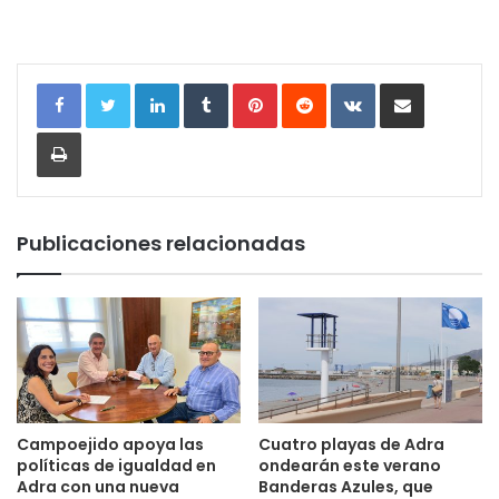
LinkedIn
Tumblr
Pinterest
Reddit
VKontakte
Compartir por correo electrónic
Imprimir
Publicaciones relacionadas
Campoejido apoya las
Cuatro playas de Adra
políticas de igualdad en
ondearán este verano
Adra con una nueva
Banderas Azules, que