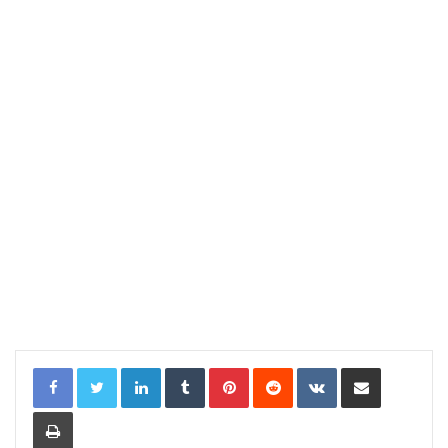
LinkedIn
Tumblr
Pinterest
Reddit
VKontakte
Compartir por correo electrónic
Imprimir