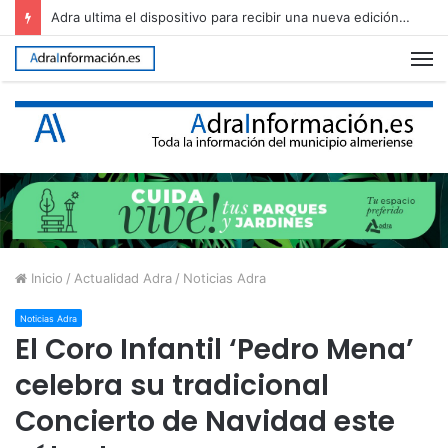
Adra ultima el dispositivo para recibir una nueva edición de The Juergas Rock Festival
M
Inicio
/
Actualidad Adra
/
Noticias Adra
Noticias Adra
El Coro Infantil ‘Pedro Mena’
celebra su tradicional
Concierto de Navidad este