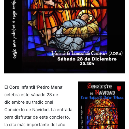
El
Coro Infantil ‘Pedro Mena’
celebra este sábado 28 de
diciembre su tradicional
Concierto de Navidad. La entrada
para disfrutar de este concierto,
la cita más importante del año