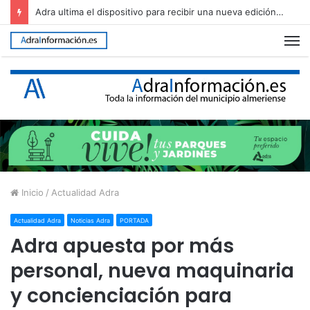
Adra regula el uso del Cerro de Montecristo para garantizar su conservación
M
Inicio
/
Actualidad Adra
Actualidad Adra
Noticias Adra
PORTADA
Adra apuesta por más
personal, nueva maquinaria
y concienciación para