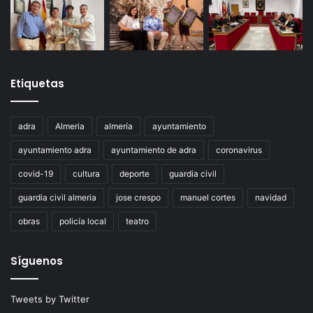
Etiquetas
adra
Almeria
almería
ayuntamiento
ayuntamiento adra
ayuntamiento de adra
coronavirus
covid-19
cultura
deporte
guardia civil
guardia civil almeria
jose crespo
manuel cortes
navidad
obras
policía local
teatro
Síguenos
Tweets by Twitter