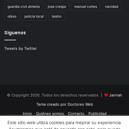
guardia civil almeria
jose crespo
manuel cortes
navidad
obras
policía local
teatro
Síguenos
Tweets by Twitter
© Copyright 2026, Todos los derechos reservados |
Jannah
Tema creado por Doctores Web
Inicio
Quiénes somos
Contacto
Publicidad
Este sitio web utiliza cookies para mejorar su experiencia.
Política de Cookies
Política de Privacidad