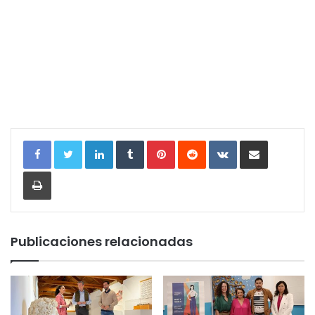
LinkedIn
Tumblr
Pinterest
Reddit
VKontakte
Compartir por correo electrónic
Imprimir
Publicaciones relacionadas