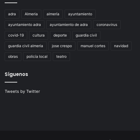
adra
Almeria
almería
ayuntamiento
ayuntamiento adra
ayuntamiento de adra
coronavirus
covid-19
cultura
deporte
guardia civil
guardia civil almeria
jose crespo
manuel cortes
navidad
obras
policía local
teatro
Síguenos
Tweets by Twitter