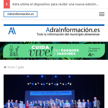
Adra ultima el dispositivo para recibir una nueva edición de The Juergas Rock Festival
M
Inicio
/
gala