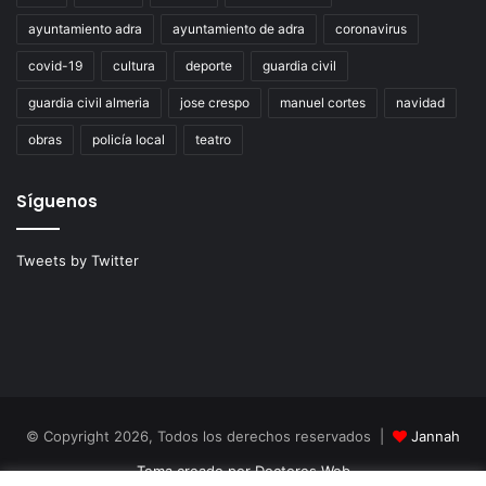
ayuntamiento adra
ayuntamiento de adra
coronavirus
covid-19
cultura
deporte
guardia civil
guardia civil almeria
jose crespo
manuel cortes
navidad
obras
policía local
teatro
Síguenos
Tweets by Twitter
© Copyright 2026, Todos los derechos reservados |
Jannah
Tema creado por Doctores Web