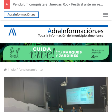
Pendulum conquista el Juergas Rock Festival ante un recinto abarrotado
M
Inicio
/
funcionamiento