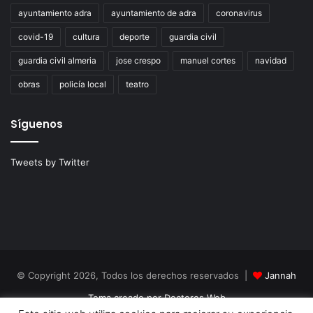
ayuntamiento adra
ayuntamiento de adra
coronavirus
covid-19
cultura
deporte
guardia civil
guardia civil almeria
jose crespo
manuel cortes
navidad
obras
policía local
teatro
Síguenos
Tweets by Twitter
© Copyright 2026, Todos los derechos reservados |
Jannah
Tema creado por Doctores Web