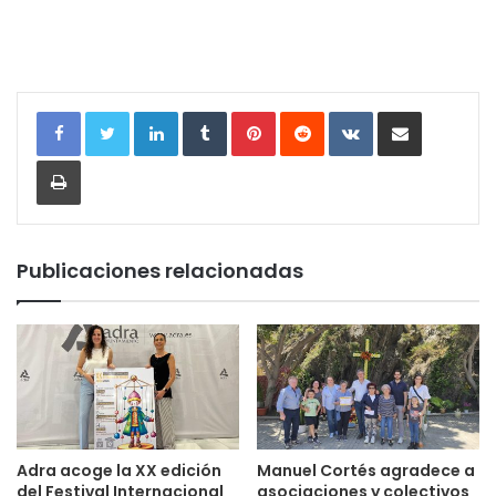
LinkedIn
Tumblr
Pinterest
Reddit
VKontakte
Compartir por correo electrónic
Imprimir
Publicaciones relacionadas
Adra acoge la XX edición
Manuel Cortés agradece a
del Festival Internacional
asociaciones y colectivos