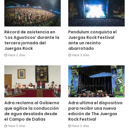
Récord de asistencia en
Pendulum conquista el
‘Los Agusticos’ durante la
Juergas Rock Festival
tercera jornada del
ante un recinto
Juergas Rock
abarrotado
Hace 2 días
Hace 3 días
Adra reclama al Gobierno
Adra ultima el dispositivo
que agilice la conducción
para recibir una nueva
de agua desalada desde
edición de The Juergas
el Campo de Dalías
Rock Festival
Hace 5 días
Hace 5 días