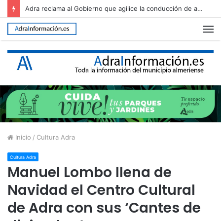
Adra reclama al Gobierno que agilice la conducción de agua desalada desde el Campo de Dalías
M
Inicio
/
Cultura Adra
Cultura Adra
Manuel Lombo llena de
Navidad el Centro Cultural
de Adra con sus ‘Cantes de