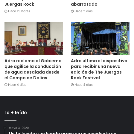
Juergas Rock
abarrotado
Hace 19 horas
Hace 2 días
Adra reclama al Gobierno
Adra ultima el dispositivo
que agilice la conducción
para recibir una nueva
de agua desalada desde
edición de The Juergas
el Campo de Dalías
Rock Festival
Hace 4 días
Hace 4 días
Lo + leído
mayo 3, 2020
Un fallecido y un herido grave en un accidente en