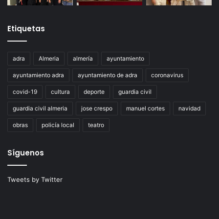
Etiquetas
adra
Almeria
almería
ayuntamiento
ayuntamiento adra
ayuntamiento de adra
coronavirus
covid-19
cultura
deporte
guardia civil
guardia civil almeria
jose crespo
manuel cortes
navidad
obras
policía local
teatro
Síguenos
Tweets by Twitter