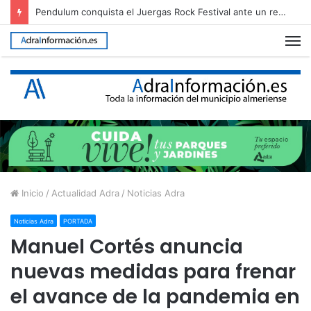
Adra reclama al Gobierno que agilice la conducción de agua desalada desde el Campo de Dalías
M
Inicio
/
Actualidad Adra
/
Noticias Adra
Noticias Adra
PORTADA
Manuel Cortés anuncia
nuevas medidas para frenar
el avance de la pandemia en