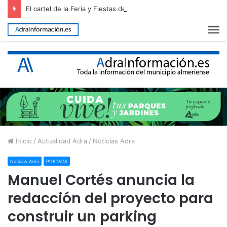
El cartel de la Feria y Fiestas de Adra 2026, elegido entre 26 propuestas
M
Inicio
/
Actualidad Adra
/
Noticias Adra
Noticias Adra
PORTADA
Manuel Cortés anuncia la
redacción del proyecto para
construir un parking