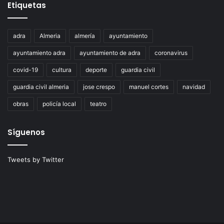
Etiquetas
adra
Almeria
almería
ayuntamiento
ayuntamiento adra
ayuntamiento de adra
coronavirus
covid-19
cultura
deporte
guardia civil
guardia civil almeria
jose crespo
manuel cortes
navidad
obras
policía local
teatro
Síguenos
Tweets by Twitter