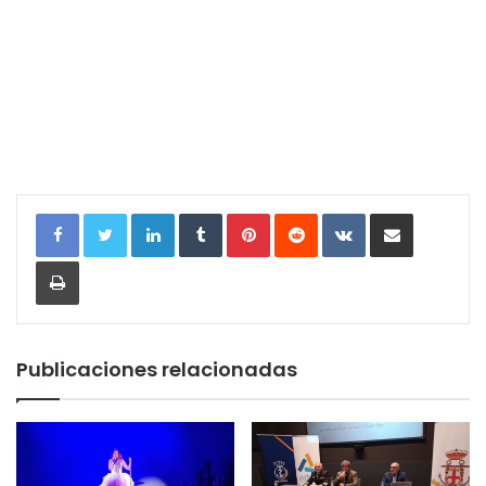
LinkedIn
Tumblr
Pinterest
Reddit
VKontakte
Compartir por correo electrónic
Imprimir
Publicaciones relacionadas