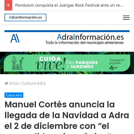
Pendulum conquista el Juergas Rock Festival ante un recinto abarrotado
M
Inicio
/
Cultura Adra
Cultura Adra
Manuel Cortés anuncia la
llegada de la Navidad a Adra
el 2 de diciembre con “el