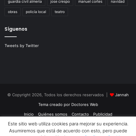
guardia civil almeria
jose crespo
manuel cortes
navidad
obras
policía local
teatro
Síguenos
Tweets by Twitter
© Copyright 2026, Todos los derechos reservados |
Jannah
Tema creado por Doctores Web
Inicio
Quiénes somos
Contacto
Publicidad
Este sitio web utiliza cookies para mejorar su experiencia.
Política de Cookies
Política de Privacidad
Asumiremos que está de acuerdo con esto, pero puede
Facebook
Twitter