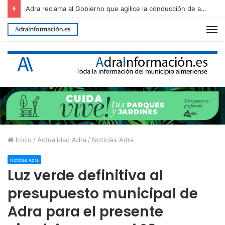
Adra ultima el dispositivo para recibir una nueva edición de The Juergas Rock Festival
M
Inicio
/
Actualidad Adra
/
Noticias Adra
Noticias Adra
Luz verde definitiva al
presupuesto municipal de
Adra para el presente