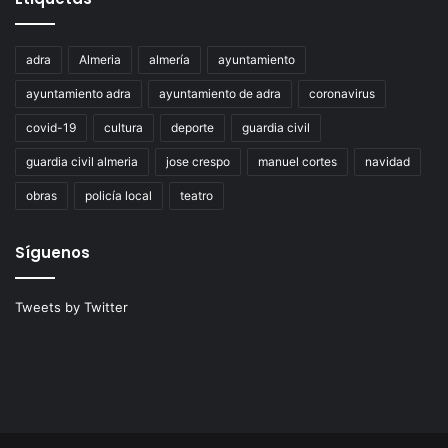
adra
Almeria
almería
ayuntamiento
ayuntamiento adra
ayuntamiento de adra
coronavirus
covid-19
cultura
deporte
guardia civil
guardia civil almeria
jose crespo
manuel cortes
navidad
obras
policía local
teatro
Síguenos
Tweets by Twitter