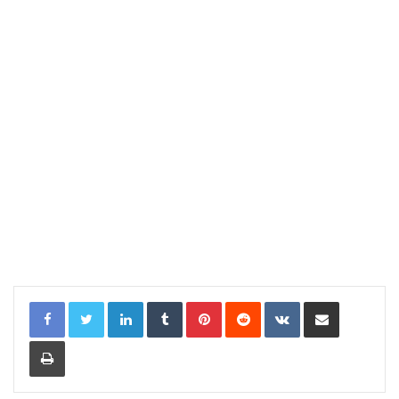
LinkedIn
Tumblr
Pinterest
Reddit
VKontakte
Compartir por correo electrónic
Imprimir