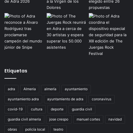
Etiquetas
adra
Almeria
almería
ayuntamiento
ayuntamiento adra
ayuntamiento de adra
coronavirus
covid-19
cultura
deporte
guardia civil
guardia civil almeria
jose crespo
manuel cortes
navidad
obras
policía local
teatro