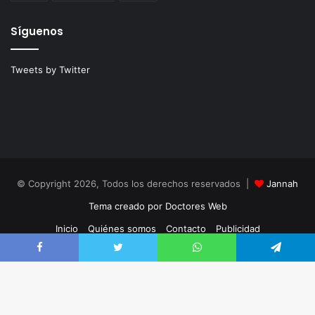
Síguenos
Tweets by Twitter
© Copyright 2026, Todos los derechos reservados |
Jannah
Tema creado por Doctores Web
Inicio
Quiénes somos
Contacto
Publicidad
Política de Cookies
Política de Privacidad
Facebook
Twitter
WhatsApp
Telegram
Facebook
Twitter