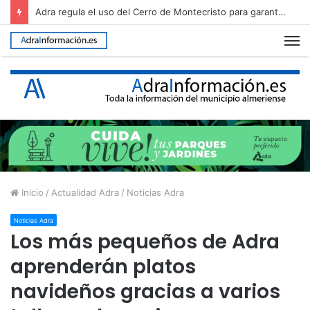
Adra regula el uso del Cerro de Montecristo para garantizar su conservación
M
Inicio
/
Actualidad Adra
/
Noticias Adra
Noticias Adra
Los más pequeños de Adra
aprenderán platos
navideños gracias a varios