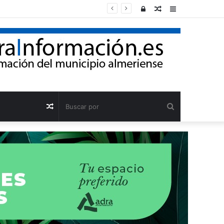
Acceso
Publicación
Barra
al
lateral
azar
Buscar
Publicación
por
al
azar