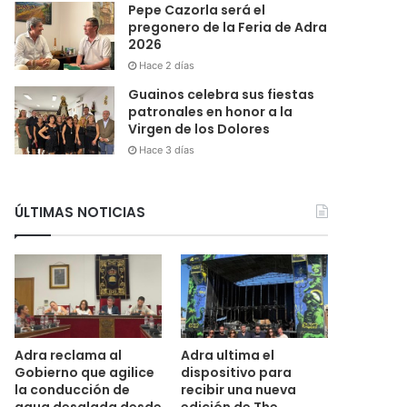
Pepe Cazorla será el
pregonero de la Feria de Adra
2026
Hace 2 días
Guainos celebra sus fiestas
patronales en honor a la
Virgen de los Dolores
Hace 3 días
ÚLTIMAS NOTICIAS
Adra reclama al
Adra ultima el
Gobierno que agilice
dispositivo para
la conducción de
recibir una nueva
agua desalada desde
edición de The