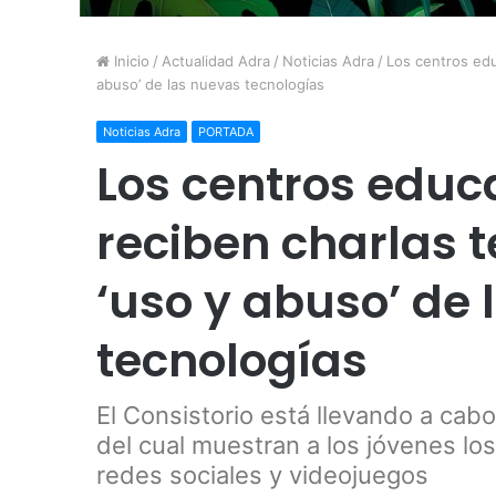
Inicio
/
Actualidad Adra
/
Noticias Adra
/
Los centros edu
abuso’ de las nuevas tecnologías
Noticias Adra
PORTADA
Los centros educ
reciben charlas t
‘uso y abuso’ de
tecnologías
El Consistorio está llevando a cab
del cual muestran a los jóvenes los
redes sociales y videojuegos