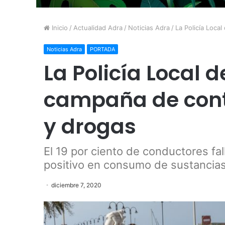
Inicio
/
Actualidad Adra
/
Noticias Adra
/
La Policía Loca
Noticias Adra
PORTADA
La Policía Local 
campaña de cont
y drogas
El 19 por ciento de conductores fa
positivo en consumo de sustancia
diciembre 7, 2020