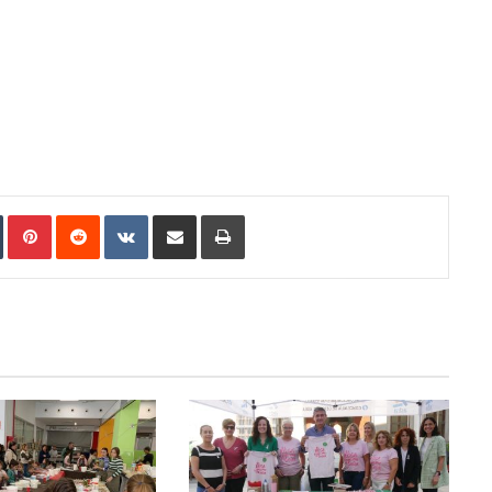
In
Tumblr
Pinterest
Reddit
VKontakte
Compartir por correo electrónico
Imprimir