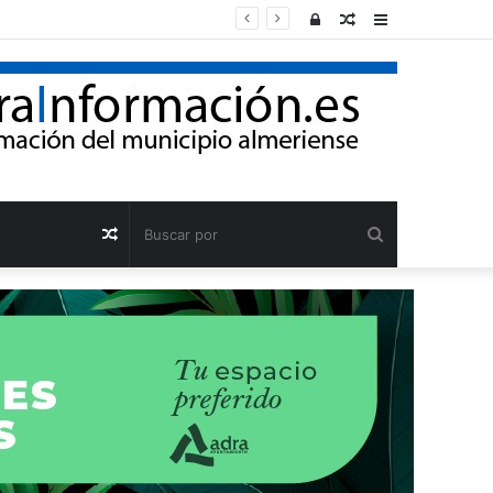
Acceso
Publicación
Barra
al
lateral
azar
Buscar
Publicación
por
al
azar