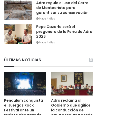
Adra regula el uso del Cerro
de Montecristo para
garantizar su conservación
Hace 4 días
Pepe Cazorla será el
pregonero de la Feria de Adra
2026
Hace 4 días
ÚLTIMAS NOTICIAS
Pendulum conquista
Adra reclama al
el Juergas Rock
Gobierno que agilice
Festival ante un
la conducción de
recinto abarrotado
agua desalada desde