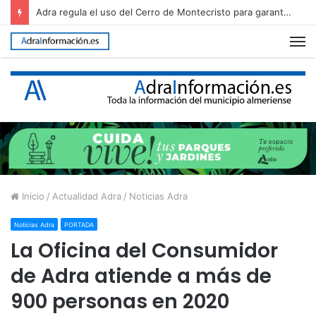
Adra regula el uso del Cerro de Montecristo para garantizar su conservación
M
Inicio
/
Actualidad Adra
/
Noticias Adra
Noticias Adra
PORTADA
La Oficina del Consumidor
de Adra atiende a más de
900 personas en 2020