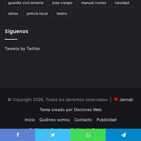
guardia civil almeria
jose crespo
manuel cortes
navidad
obras
policía local
teatro
Síguenos
Tweets by Twitter
© Copyright 2026, Todos los derechos reservados |
Jannah
Tema creado por Doctores Web
Inicio
Quiénes somos
Contacto
Publicidad
Política de Cookies
Política de Privacidad
Facebook
Twitter