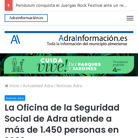
Pendulum conquista el Juergas Rock Festival ante un recinto abarrotado
M
Inicio
/
Actualidad Adra
/
Noticias Adra
Noticias Adra
La Oficina de la Seguridad
Social de Adra atiende a
más de 1.450 personas en