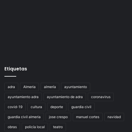
Etiquetas
adra
Almeria
almería
ayuntamiento
ayuntamiento adra
ayuntamiento de adra
coronavirus
covid-19
cultura
deporte
guardia civil
guardia civil almeria
jose crespo
manuel cortes
navidad
obras
policía local
teatro