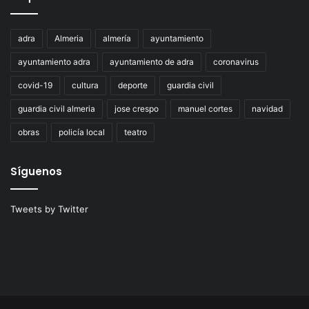
adra
Almeria
almería
ayuntamiento
ayuntamiento adra
ayuntamiento de adra
coronavirus
covid-19
cultura
deporte
guardia civil
guardia civil almeria
jose crespo
manuel cortes
navidad
obras
policía local
teatro
Síguenos
Tweets by Twitter