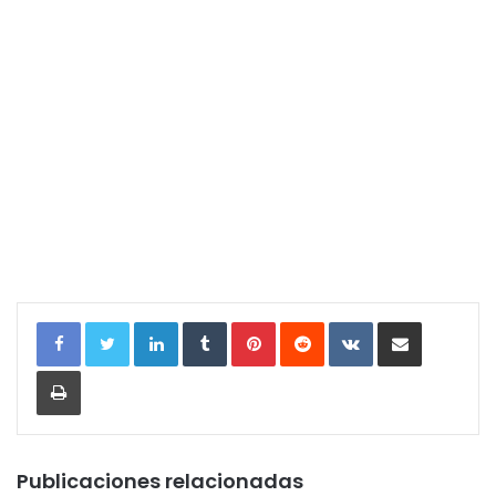
LinkedIn
Tumblr
Pinterest
Reddit
VKontakte
Compartir por correo electrónic
Imprimir
Publicaciones relacionadas