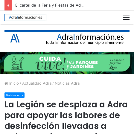
El cartel de la Feria y Fiestas de Adra 2026, elegido entre 26 propuestas
M
Inicio
/
Actualidad Adra
/
Noticias Adra
Noticias Adra
La Legión se desplaza a Adra
para apoyar las labores de
desinfección llevadas a