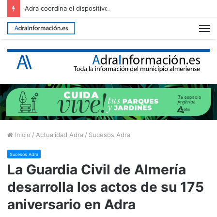
Adra coordina el dispositivo especial de seguridad para la XIII edición de The Juergas Rock Festival
M
Inicio
/
Actualidad Adra
/
Sucesos Adra
Sucesos Adra
La Guardia Civil de Almería
desarrolla los actos de su 175
aniversario en Adra