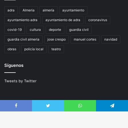
adra
Almeria
almería
ayuntamiento
ayuntamiento adra
ayuntamiento de adra
coronavirus
covid-19
cultura
deporte
guardia civil
guardia civil almeria
jose crespo
manuel cortes
navidad
obras
policía local
teatro
Síguenos
Tweets by Twitter
Facebook
Twitter
WhatsApp
Telegram
© Copyright 2026, Todos los derechos reservados |
Jannah