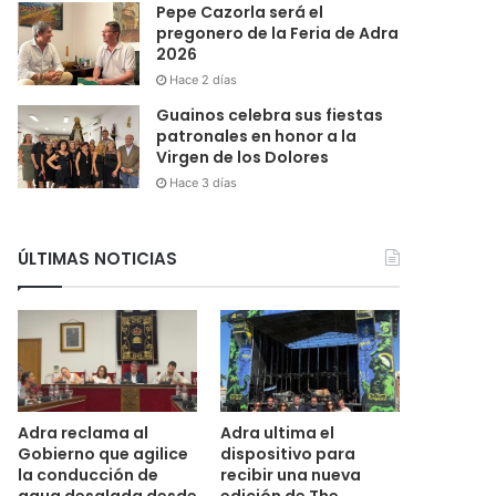
Pepe Cazorla será el
pregonero de la Feria de Adra
2026
Hace 2 días
Guainos celebra sus fiestas
patronales en honor a la
Virgen de los Dolores
Hace 3 días
ÚLTIMAS NOTICIAS
Adra reclama al
Adra ultima el
Gobierno que agilice
dispositivo para
la conducción de
recibir una nueva
agua desalada desde
edición de The