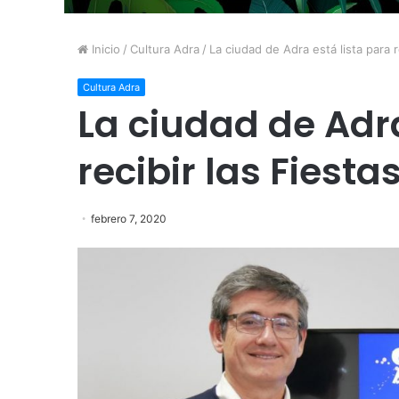
Inicio
/
Cultura Adra
/
La ciudad de Adra está lista para 
Cultura Adra
La ciudad de Adra
recibir las Fiest
febrero 7, 2020