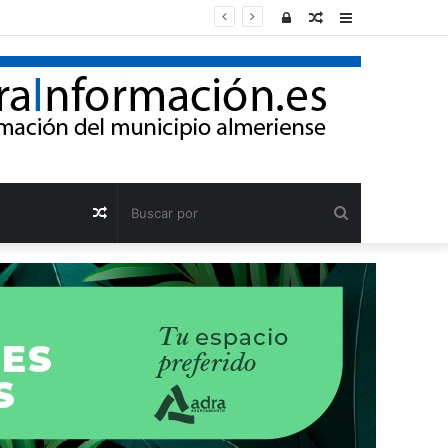
Acceso
Publicación
Barra
al
lateral
azar
Buscar
Publicación
por
al
azar