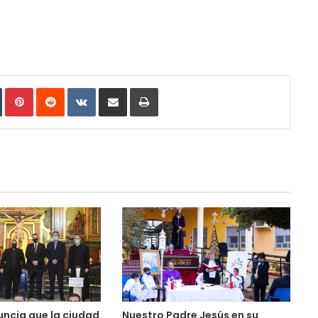
In
Tumblr
Pinterest
Reddit
VKontakte
Compartir por correo electrónico
Imprimir
uncia que la ciudad
Nuestro Padre Jesús en su