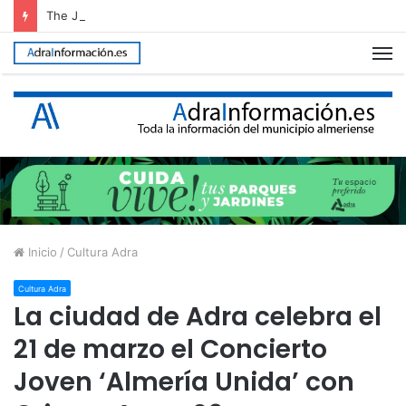
The Juergas Rock reunirá en Adra a cerca de 30 artistas y espera superar los 50.000 asistentes
M
Inicio
/
Cultura Adra
Cultura Adra
La ciudad de Adra celebra el
21 de marzo el Concierto
Joven ‘Almería Unida’ con