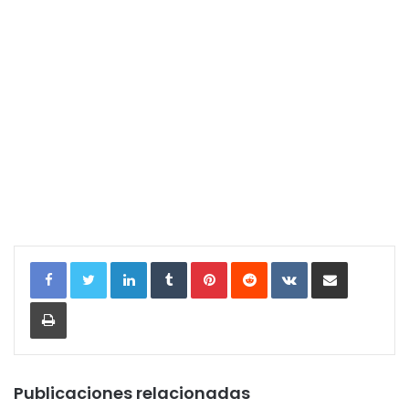
LinkedIn
Tumblr
Pinterest
Reddit
VKontakte
Compartir por correo electrónic
Imprimir
Publicaciones relacionadas