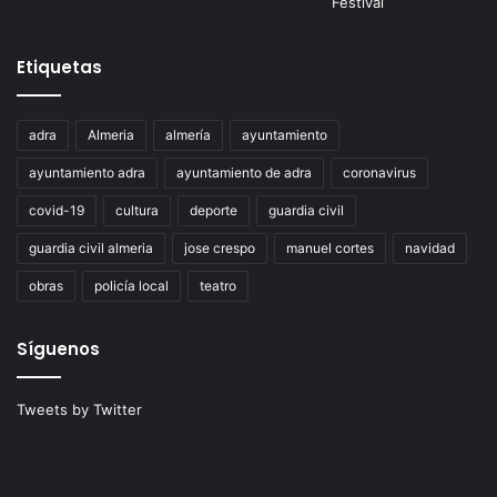
Etiquetas
adra
Almeria
almería
ayuntamiento
ayuntamiento adra
ayuntamiento de adra
coronavirus
covid-19
cultura
deporte
guardia civil
guardia civil almeria
jose crespo
manuel cortes
navidad
obras
policía local
teatro
Síguenos
Tweets by Twitter