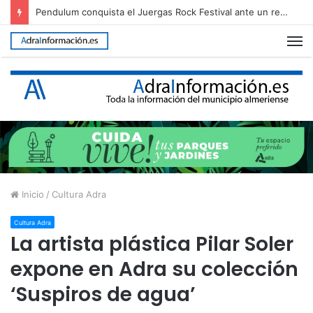
Pendulum conquista el Juergas Rock Festival ante un recinto abarrotado
M
Inicio
/
Cultura Adra
Cultura Adra
La artista plástica Pilar Soler
expone en Adra su colección
‘Suspiros de agua’