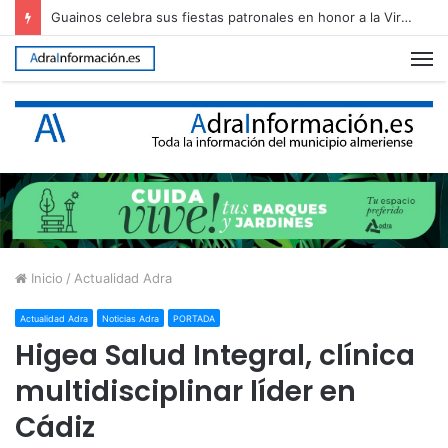
Guainos celebra sus fiestas patronales en honor a la Virgen de los Dolores
M
Inicio
/
Actualidad Adra
Actualidad Adra
Noticias Adra
PORTADA
Higea Salud Integral, clínica
multidisciplinar líder en
Cádiz