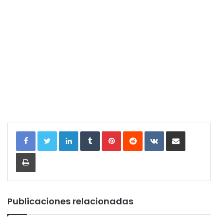
LinkedIn
Tumblr
Pinterest
Reddit
VKontakte
Compartir por correo electrónic
Imprimir
Publicaciones relacionadas