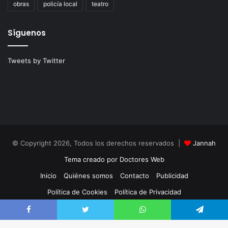
obras
policía local
teatro
Síguenos
Tweets by Twitter
© Copyright 2026, Todos los derechos reservados |
Jannah
Tema creado por Doctores Web
Inicio
Quiénes somos
Contacto
Publicidad
Política de Cookies
Política de Privacidad
Facebook
Twitter
Facebook
Twitter
WhatsApp
Telegram