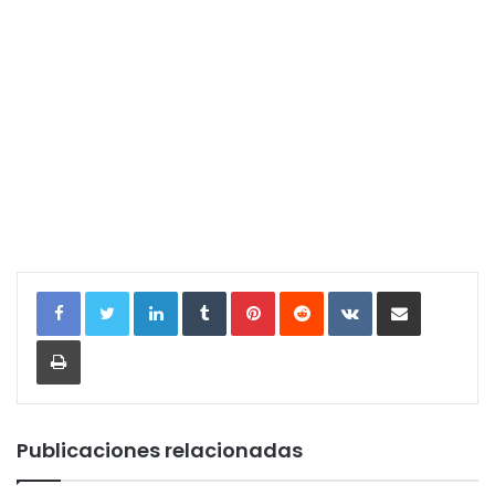
LinkedIn
Tumblr
Pinterest
Reddit
VKontakte
Compartir por correo electrónic
Imprimir
Publicaciones relacionadas
Casi 300 escolares de
Adra dejará de percibir
Adra disfrutan de
cerca de un millón de euros