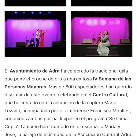
El
Ayuntamiento de Adra
ha celebrado la tradicional gala
que pone el broche de oro a una exitosa
IV Semana de las
Personas Mayores
. Más de 600 espectadores han querido
disfrutar de este evento celebrado en el
Centro Cultural
,
que ha contado con la actuación de la coplera María
Lozano, acompañada por el almeriense Francisco Miralles,
conocidos ambos por participar en el programa ‘Se llama
Copla’. También han triunfado en el escenario María y
José, la pareja de más edad de la Asociación Cultural ‘Adra
Baila’ y la actuación del Taller Municipal de Baile para
personas mayores.
El alcalde de Adra,
Manuel Cortés,
acompañado por el
Jefe de Servicios de Clece, Moisés Valdivia, ha subido al
escenario para dedicarle unas palabras a los mayores, a