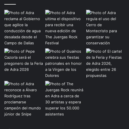
Etiquetas
adra
Almeria
almería
ayuntamiento
ayuntamiento adra
ayuntamiento de adra
coronavirus
covid-19
cultura
deporte
guardia civil