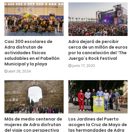
actividades físicas
por la cancelación del ‘The
saludables en el Pabellón
Juerga´s Rock Festival
Municipal y la playa
junio 17, 2020
abril 26, 2024
Más de medio centenar de
Los Jardines del Puerto
mujeres de Adra disfrutan
acogen la Cruz de Mayo de
del viaje con perspectiva
las hermandades de Adra
de género a Antequera
del 9 al 11 de mayo
marzo 8, 2023
mayo 8, 2025
Deja una respuesta
Tu dirección de correo electrónico no será publicada.
Los campos